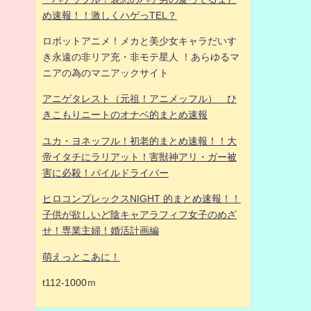
め速報！！激しくハゲっTEL？
ロボットアニメ！メカと美少女キャラだいす
き永遠の非リア充・非モテ星人 ！あらゆるマ
ニアの為のマニアックサイト
アニゲタレスト（元祖！アニメッフル） ひ
きこもりニートのオナベ的まとめ速報
ユカ・ヨネッフル！初老的まとめ速報！！大
帝イタチにラリアット！害獣神アリ・ガー被
害に必殺！パイルドライバー
歌
ヒロコンプレックスNIGHT 的まとめ速報！！
子供が欲しいど陰キャアラフィフ女子のめざ
せ！専業主婦！婚活計画編
萌えっとこあに！
t112-1000ｍ