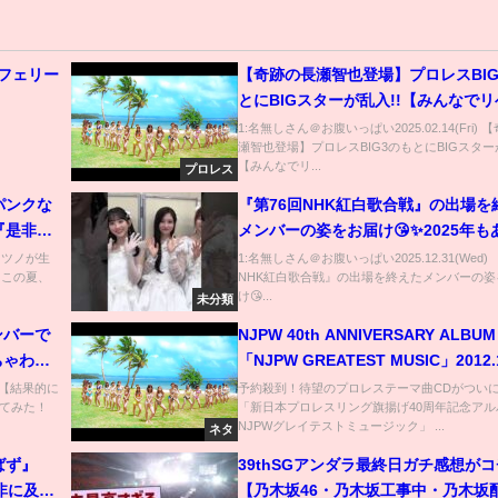
フェリー
【奇跡の長瀬智也登場】プロレスBIG
とにBIGスターが乱入!!【みんなで
おうぜ】
1:名無しさん＠お腹いっぱい2025.02.14(Fri)
瀬智也登場】プロレスBIG3のもとにBIGスターが
【みんなでリ...
プロレス
パンクな
『第76回NHK紅白歌合戦』の出場を
『是非に
メンバーの姿をお届け😘✨2025年も
️#乃木坂
とうございました🕺！2026年も乃木
) ツノが生
1:名無しさん＠お腹いっぱい2025.12.31(Wed) 
をこの夏、
NHK紅白歌合戦』の出場を終えたメンバーの姿
楽しい時間を過ごしましょう💜
け😘...
未分類
ンバーで
NJPW 40th ANNIVERSARY ALBUM
ちゃわち
「NJPW GREATEST MUSIC」2012.1
ON SALE!
) 【結果的に
予約殺到！待望のプロレステーマ曲CDがついに発
てみた！
「新日本プロレスリング旗揚げ40周年記念アル
NJPWグレイテストミュージック」 ...
ネタ
及ばず』
39thSGアンダラ最終日ガチ感想が
_是非に及ば
【乃木坂46・乃木坂工事中・乃木坂