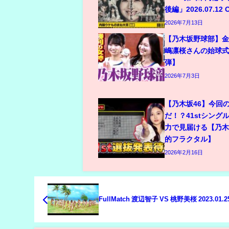
後編」2026.07.12 
2026年7月13日
【乃木坂野球部】
嶋凛桜さんの始球式
弾】
2026年7月3日
【乃木坂46】今回
だ！？41stシング
力で見届ける【乃
的フラクタル】
2026年2月16日
FullMatch 渡辺智子 VS 桃野美桜 2023.01.2