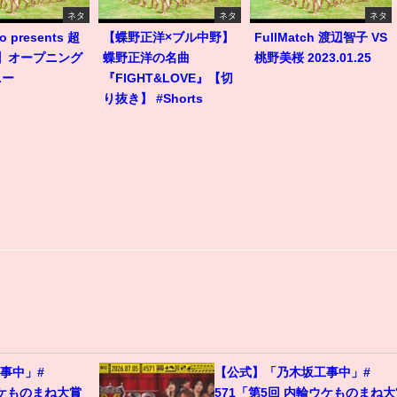
ネタ
ネタ
ネタ
o presents 超
【蝶野正洋×ブル中野】
FullMatch 渡辺智子 VS
.3】オープニング
蝶野正洋の名曲
桃野美桜 2023.01.25
ニー
『FIGHT&LOVE』【切
り抜き】 #Shorts
事中」#
【公式】「乃木坂工事中」#
ウケものまね大賞
571「第5回 内輪ウケものまね大