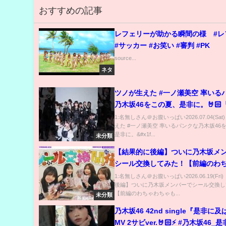
おすすめの記事
レフェリーが助かる瞬間の様 #レ
#サッカー #お笑い #審判 #PK
source...
ネタ
ツノが生えた #一ノ瀬美空 率いる
乃木坂46をこの夏、是非に。🤘🏻
及ばず』2026.07.22 Release💿⚡
1:名無しさん＠お腹いっぱい2026.07.04(Sat
えた #一ノ瀬美空 率いるパンクな乃木坂46
46_是非に及ばず #乃木坂46
是非に。&#x1f...
未分類
【結果的に後編】ついに乃木坂メ
シール交換してみた！【前編のわ
ゃも見てね！】
1:名無しさん＠お腹いっぱい2026.06.19(Fri
後編】ついに乃木坂メンバーでシール交換し
【前編のわちゃわちゃも...
未分類
乃木坂46 42nd single『是非に
MV 2サビver.🤘🏻⚡ #乃木坂46