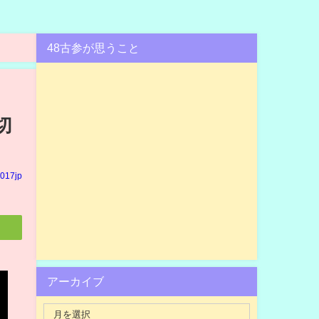
48古参が思うこと
切
017jp
アーカイブ