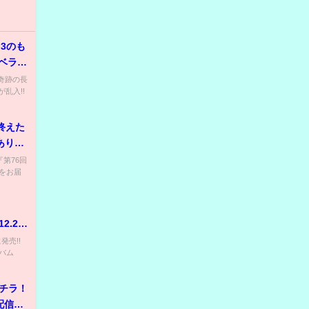
3のも
リベラ食
 【奇跡の長
乱入!!
終えた
ありが
坂46と
『第76回
をお届
2.26
売!!
バム
コチラ！
配信