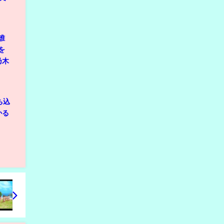
誰
を
乃木
ち込
かる