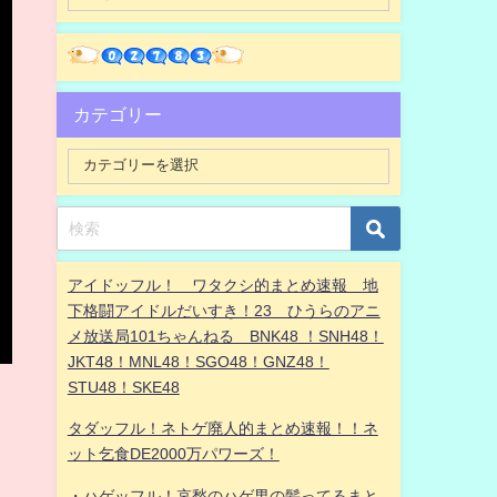
カテゴリー
アイドッフル！ ワタクシ的まとめ速報 地
下格闘アイドルだいすき！23 ひうらのアニ
メ放送局101ちゃんねる BNK48 ！SNH48！
JKT48！MNL48！SGO48！GNZ48！
STU48！SKE48
タダッフル！ネトゲ廃人的まとめ速報！！ネ
ット乞食DE2000万パワーズ！
・ハゲッフル！哀愁のハゲ男の髪ってるまと