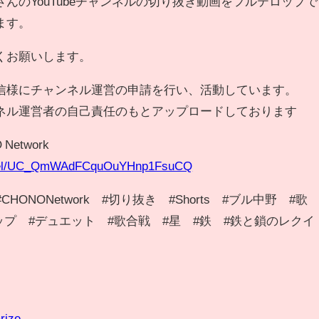
んのYouTubeチャンネルの切り抜き動画をフルテロップで
ます。
くお願いします。
信様にチャンネル運営の申請を行い、活動しています。
ネル運営者の自己責任のもとアップロードしております
etwork
annel/UC_QmWAdFCquOuYHnp1FsuCQ
ONONetwork #切り抜き #Shorts #ブル中野 #
 #ラップ #デュエット #歌合戦 #星 #鉄 #鉄と鎖のレクイ
rize