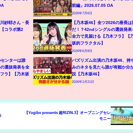
OA
前編」2026.07.05 OA
2026年7月6日
金川紗耶さん・長
【乃木坂46】全ツ2026の座長は
【コラボ第2
だ！？42ndシングルの選抜発表
全力で見届ける【乃木フラ】【
坂的フラクタル】
2026年6月8日
のセンターは誰
バズリズム出演の乃木坂46、持
ルの選抜発表を全
みのネタを見たら誰が有能か分
木フラ】【乃木坂
説【乃木坂46】
2026年1月21日
【Yogibo presents 超RIZIN.3】オープニングセレ
5
モニー