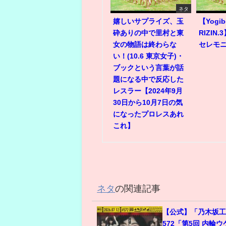
ネタ
嬉しいサプライズ、玉
【Yogib
砕ありの中で里村と東
RIZIN
女の物語は終わらな
セレモ
い！(10.6 東京女子)・
ブックという言葉が話
題になる中で反応した
レスラー【2024年9月
30日から10月7日の気
になったプロレスあれ
これ】
ネタ
の関連記事
【公式】「乃木坂工
572「第5回 内輪