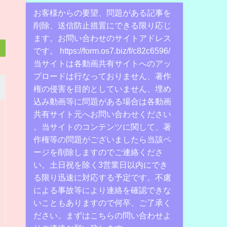
お客様からの要望、問題がある記事を
削除、送信防止措置にできる限り応じ
ます。お問い合わせのサイトアドレス
です。 https://form.os7.biz/f/c82c6596/
当サイトは各動画共有サイトへのアッ
プロードは行なっておりません、著作
権の侵害を目的としていません、埋め
込み動画等に問題がある場合は各動画
共有サイト元へお問い合わせください
。当サイトのコンテンツに関して、著
作権等の問題がございましたら当該ペ
ージを削除しますのでご連絡くださ
い。土日祝を除く3営業日以内にでき
る限り迅速に対応する予定です。不慮
による事故等により連絡を確認できな
いこともありますので何卒、ご了承く
ださい。まずはこちらの問い合わせよ