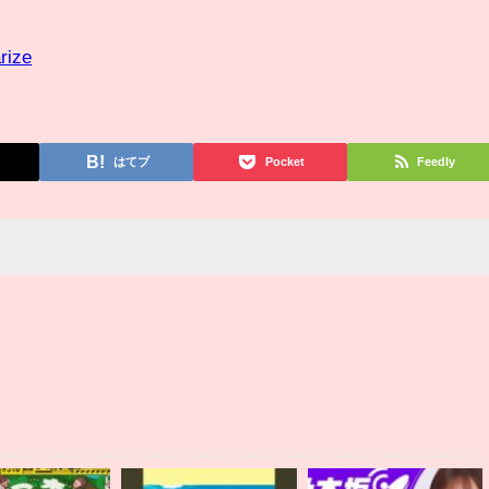
rize
はてブ
Pocket
Feedly