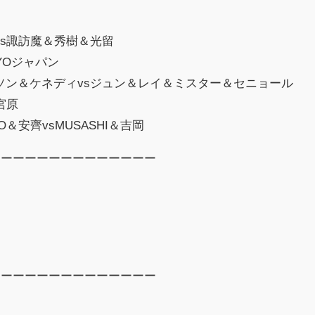
スvs諏訪魔＆秀樹＆光留
KYOジャパン
クソン＆ケネディvsジュン＆レイ＆ミスター＆セニョール
宮原
TO＆安齊vsMUSASHI＆吉岡
ーーーーーーーーーーーーーー
ーーーーーーーーーーーーーー