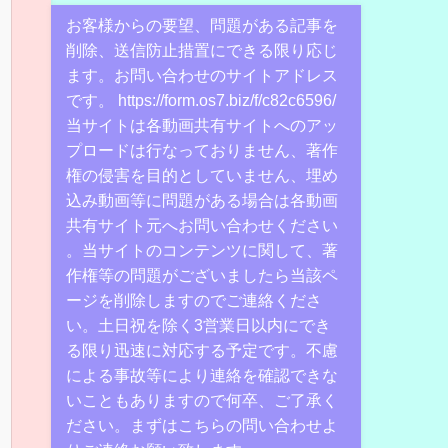
お客様からの要望、問題がある記事を
削除、送信防止措置にできる限り応じ
ます。お問い合わせのサイトアドレス
です。 https://form.os7.biz/f/c82c6596/
当サイトは各動画共有サイトへのアッ
プロードは行なっておりません、著作
権の侵害を目的としていません、埋め
込み動画等に問題がある場合は各動画
共有サイト元へお問い合わせください
。当サイトのコンテンツに関して、著
作権等の問題がございましたら当該ペ
ージを削除しますのでご連絡くださ
い。土日祝を除く3営業日以内にでき
る限り迅速に対応する予定です。不慮
による事故等により連絡を確認できな
いこともありますので何卒、ご了承く
ださい。まずはこちらの問い合わせよ