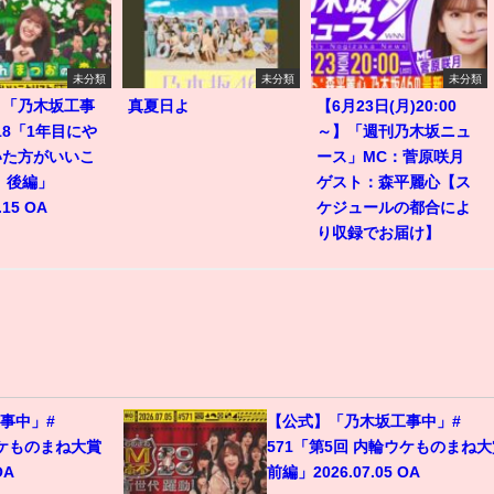
未分類
未分類
未分類
】「乃木坂工事
真夏日よ
【6月23日(月)20:00
518「1年目にや
～】「週刊乃木坂ニュ
いた方がいいこ
ース」MC：菅原咲月
 後編」
ゲスト：森平麗心【ス
.15 OA
ケジュールの都合によ
り収録でお届け】
事中」#
【公式】「乃木坂工事中」#
ウケものまね大賞
571「第5回 内輪ウケものまね大
OA
前編」2026.07.05 OA