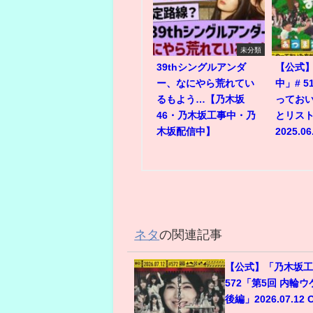
未分類
39thシングルアンダ
【公式
ー、なにやら荒れてい
中」# 
るもよう…【乃木坂
ってお
46・乃木坂工事中・乃
とリスト
木坂配信中】
2025.06
ネタ
の関連記事
【公式】「乃木坂工
572「第5回 内輪
後編」2026.07.12 