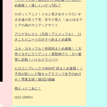
め速報！！激しくハゲっTEL？
ロボットアニメ！メカと美少女キャラだいす
き永遠の非リア充・非モテ星人 ！あらゆるマ
ニアの為のマニアックサイト
アニゲタレスト（元祖！アニメッフル） ひ
きこもりニートのオナベ的まとめ速報
ユカ・ヨネッフル！初老的まとめ速報！！大
帝イタチにラリアット！害獣神アリ・ガー被
害に必殺！パイルドライバー
ヒロコンプレックスNIGHT 的まとめ速報！！
子供が欲しいど陰キャアラフィフ女子のめざ
せ！専業主婦！婚活計画編
萌えっとこあに！
t112-1000ｍ