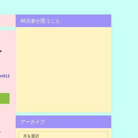
48古参が思うこと
ダ
rx913
アーカイブ
し