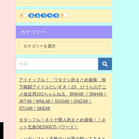
カテゴリー
アイドッフル！ ワタクシ的まとめ速報 地
下格闘アイドルだいすき！23 ひうらのアニ
メ放送局101ちゃんねる BNK48 ！SNH48！
JKT48！MNL48！SGO48！GNZ48！
STU48！SKE48
タダッフル！ネトゲ廃人的まとめ速報！！ネ
ット乞食DE2000万パワーズ！
・ハゲッフル！哀愁のハゲ男の髪ってるまと