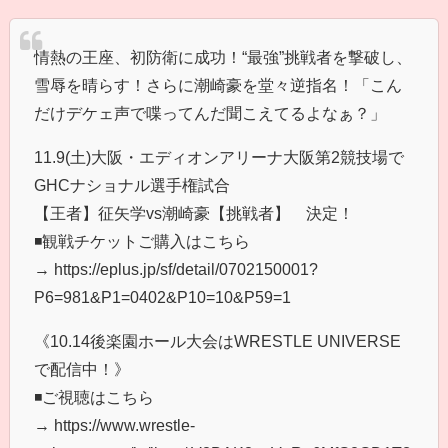
情熱の王座、初防衛に成功！“最強”挑戦者を撃破し、
雪辱を晴らす！さらに潮崎豪を堂々逆指名！「こん
だけデケェ声で喋ってんだ聞こえてるよなぁ？」
11.9(土)大阪・エディオンアリーナ大阪第2競技場で
GHCナショナル選手権試合
【王者】征矢学vs潮崎豪【挑戦者】 決定！
◾️観戦チケットご購入はこちら
→ https://eplus.jp/sf/detail/0702150001?
P6=981&P1=0402&P10=10&P59=1
《10.14後楽園ホール大会はWRESTLE UNIVERSE
で配信中！》
◾️ご視聴はこちら
→ https://www.wrestle-