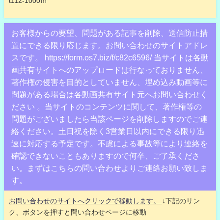
t112-1000ｍ
お客様からの要望、問題がある記事を削除、送信防止措
置にできる限り応じます。お問い合わせのサイトアドレ
スです。 https://form.os7.biz/f/c82c6596/ 当サイトは各動
画共有サイトへのアップロードは行なっておりません、
著作権の侵害を目的としていません、埋め込み動画等に
問題がある場合は各動画共有サイト元へお問い合わせく
ださい 。当サイトのコンテンツに関して、著作権等の
問題がございましたら当該ページを削除しますのでご連
絡ください。土日祝を除く3営業日以内にできる限り迅
速に対応する予定です。不慮による事故等により連絡を
確認できないこともありますので何卒、ご了承くださ
い。まずはこちらの問い合わせよりご連絡お願い致しま
す。
お問い合わせのサイトへクリックで移動します。
↓下記のリン
ク、ボタンを押すと問い合わせページに移動