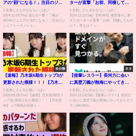
アの“顔”になる！」注目のジュ
ターが直撃「お前、同棲してん
ニアトーナメントは大波乱！
のか？」答えは？
1:名無しさん＠おならいっぱい
1:名無しさん＠おならいっぱい
2024.11.07(Thu) 会心の一撃！「俺が
2024.12.21(Sat) 【NOAH】清宮海斗に拳
11.2横浜大会ダイジェスト&試合
NOAHジュニアの“顔”になる！」注目のジ
王リポーターが直撃「お前、同棲してんの
後コメント！＜11.6(水)後楽園チ
ュニアトーナメント...
か？」答えは？っ...
ケット発売中&ABEMA無料生中
継＞
未分類
ネタ
【速報】乃木坂6期生トップ3が
【後輩レスラー】長州力に会い
更新された模様！！！【乃木坂
に真壁刀義が熱海にやってきた
46】
ぞコラッ‼
1:名無しさん＠お腹いっぱい
1:名無しさん＠おならいっぱい
2025.09.25(Thu) 【速報】乃木坂6期生ト
2024.10.19(Sat) 【後輩レスラー】長州力
ップ3が更新された模様！！！【乃木坂
に会いに真壁刀義が熱海にやってきたぞコ
46】って動画が話題ら...
ラッ&#x203c...