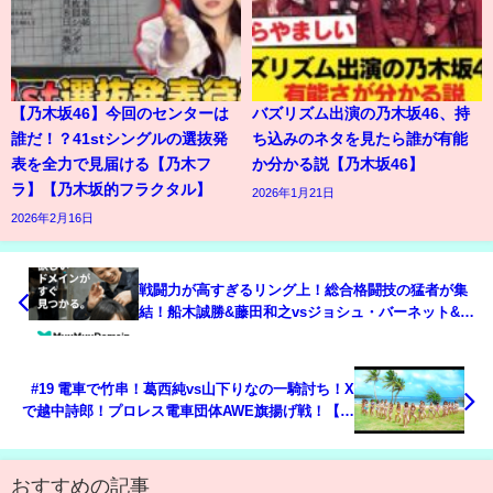
【乃木坂46】今回のセンターは
バズリズム出演の乃木坂46、持
誰だ！？41stシングルの選抜発
ち込みのネタを見たら誰が有能
表を全力で見届ける【乃木フ
か分かる説【乃木坂46】
ラ】【乃木坂的フラクタル】
2026年1月21日
2026年2月16日
戦闘力が高すぎるリング上！総合格闘技の猛者が集
結！船木誠勝&藤田和之vsジョシュ・バーネット&
佐々木憂流迦！夢のドリームマッチのゴングが鳴ら
された！《10.14後楽園はレッスルユニバースで配信
中！》
#19 電車で竹串！葛西純vs山下りなの一騎討ち！X
で越中詩郎！プロレス電車団体AWE旗揚げ戦！【ア
ルピコ交通電車プロレス】【激烈FREEDOMS】
【玉川ボールのスリーカウントは叩かせない！】
おすすめの記事