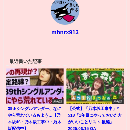
mhnrx913
最近書いた記事
未分類
未分類
39thシングルアンダー、なに
【公式】「乃木坂工事中」#
やら荒れているもよう…【乃
518「1年目にやっておいた方
木坂46・乃木坂工事中・乃木
がいいことリスト 後編」
坂配信中】
2025.06.15 OA