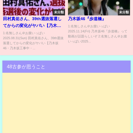
未分類
未分類
田村真佑さん、39th選抜落選し
乃木坂46『歩道橋』
てからの変化がヤバい【乃木坂
1:名無しさん＠お腹いっぱい
2025.11.14(Fri) 乃木坂46『歩道橋』って
46・乃木坂工事中・乃木坂配信
1:名無しさん＠お腹いっぱい
動画が話題らしいぞ 2:名無しさん＠お腹
2025.08.31(Sun) 田村真佑さん、39th選抜
中】
いっぱい2025...
落選してからの変化がヤバい【乃木坂
46・乃木坂工事中・...
48古参が思うこと