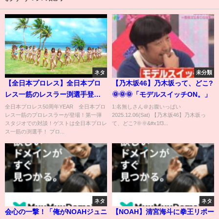
ネタ
未分類
【全日本プロレス】全日本プロ
【乃木坂46】乃木坂って、どこ?
レス一筋のレスラー渕選手登場
🌞🌞🌞「モデルスイッチON。」
第1弾！渕選手がプロレスラーに
全日本プロレス50周年YEAR 全日本プロ
1:名無しさん＠お腹いっぱい
レス一筋のプロレスラーが登場！第一弾
2025.12.06(Sat) 【乃木坂46】乃木坂っ
なろうと思ったきっかけ
スタジオでの対談！ゲストは全日本プロレ
て、どこ?🌞🌞&#x1f3...
は？！ そして茅ヶ崎との謎の
ス一筋の渕選手！ プロ...
関係は！？
ネタ
ネタ
会心の一撃！「俺がNOAHジュニ
【NOAH】清宮海斗に拳王リポー