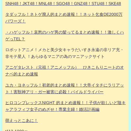
SNH48！JKT48！MNL48！SGO48！GNZ48！STU48！SKE48
タダッフル！ネトゲ廃人的まとめ速報！！ネット乞食DE2000万
パワーズ！
・ハゲッフル！哀愁のハゲ男の髪ってるまとめ速報！！激しくハ
ゲっTEL？
ロボットアニメ！メカと美少女キャラだいすき永遠の非リア充・
非モテ星人 ！あらゆるマニアの為のマニアックサイト
アニゲタレスト（元祖！アニメッフル） ひきこもりニートのオ
ナベ的まとめ速報
ユカ・ヨネッフル！初老的まとめ速報！！大帝イタチにラリアッ
ト！害獣神アリ・ガー被害に必殺！パイルドライバー
ヒロコンプレックスNIGHT 的まとめ速報！！子供が欲しいど陰キ
ャアラフィフ女子のめざせ！専業主婦！婚活計画編
萌えっとこあに！