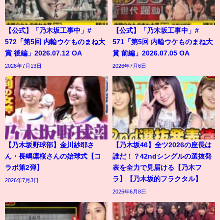
【公式】「乃木坂工事中」#
【公式】「乃木坂工事中」#
572「第5回 内輪ウケものまね大
571「第5回 内輪ウケものまね大
賞 後編」2026.07.12 OA
賞 前編」2026.07.05 OA
2026年7月13日
2026年7月6日
【乃木坂野球部】金川紗耶さ
【乃木坂46】全ツ2026の座長は
ん・長嶋凛桜さんの始球式【コ
誰だ！？42ndシングルの選抜発
ラボ第2弾】
表を全力で見届ける【乃木フ
ラ】【乃木坂的フラクタル】
2026年7月3日
2026年6月8日