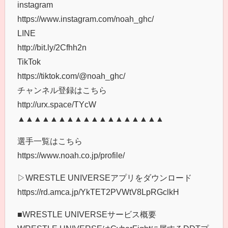
instagram
https://www.instagram.com/noah_ghc/
LINE
http://bit.ly/2Cfhh2n
TikTok
https://tiktok.com/@noah_ghc/
チャンネル登録はこちら
http://urx.space/TYcW
▲▲▲▲▲▲▲▲▲▲▲▲▲▲▲▲▲▲
選手一覧はこちら
https://www.noah.co.jp/profile/
▷WRESTLE UNIVERSEアプリをダウンロード
https://rd.amca.jp/YkTET2PVWtV8LpRGclkH
■WRESTLE UNIVERSEサービス概要