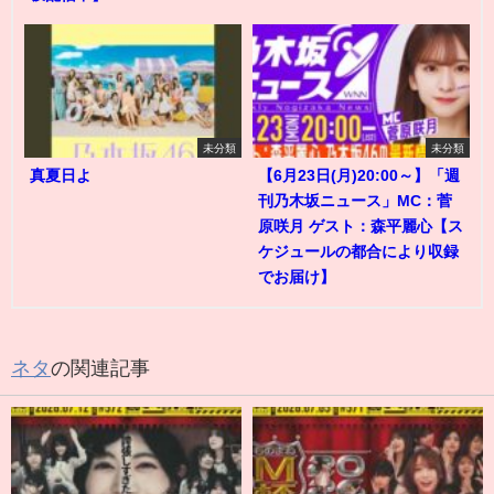
未分類
未分類
真夏日よ
【6月23日(月)20:00～】「週
刊乃木坂ニュース」MC：菅
原咲月 ゲスト：森平麗心【ス
ケジュールの都合により収録
でお届け】
ネタ
の関連記事