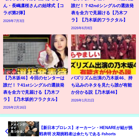
ん・長嶋凛桜さんの始球式【コ
誰だ！？42ndシングルの選抜発
ラボ第2弾】
表を全力で見届ける【乃木フ
ラ】【乃木坂的フラクタル】
2026年7月3日
2026年6月8日
【乃木坂46】今回のセンターは
バズリズム出演の乃木坂46、持
誰だ！？41stシングルの選抜発
ち込みのネタを見たら誰が有能
表を全力で見届ける【乃木フ
か分かる説【乃木坂46】
ラ】【乃木坂的フラクタル】
2026年1月21日
2026年2月16日
【新日本プロレス】オーカーン・HENAREが組が挑
戦表明 次期挑戦者は余たちである #shorts