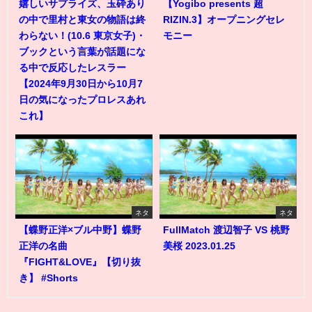
嬉しいサプライズ、玉砕あり
【Yogibo presents 超
の中で里村と東女の物語は終
RIZIN.3】オープニングセレ
わらない！(10.6 東京女子)・
モニー
ブックという言葉が話題にな
る中で反応したレスラー
【2024年9月30日から10月7
日の気になったプロレスあれ
これ】
ネタ
ネタ
【蝶野正洋×ブル中野】蝶野
FullMatch 渡辺智子 VS 桃野
正洋の名曲
美桜 2023.01.25
『FIGHT&LOVE』【切り抜
き】 #Shorts