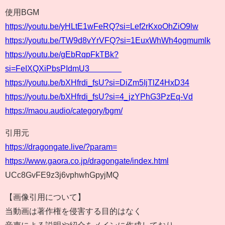
使用BGM
https://youtu.be/yHLtE1wFeRQ?si=Lef2rKxoOhZiO9lw
https://youtu.be/TW9d8vYrVFQ?si=1EuxWhWh4ogmumlk
https://youtu.be/gEbRqpFkTBk?
si=FeIXQXiPbsPIdmU3
https://youtu.be/bXHfrdi_fsU?si=DiZm5IjTlZ4HxD34
https://youtu.be/bXHfrdi_fsU?si=4_jzYPhG3PzEq-Vd
https://maou.audio/category/bgm/
引用元
https://dragongate.live/?param=
https://www.gaora.co.jp/dragongate/index.html
UCc8GvFE9z3j6vphwhGpyjMQ
【画像引用について】
当動画は著作権を侵害する目的はなく
音声による説明や紹介をメインに作成しており