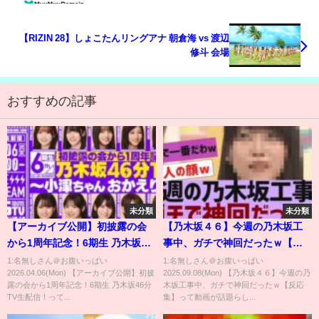
【RIZIN 28】しょこたんリングアナ 朝倉海 vs 渡辺
修斗 会場
おすすめの記事
未分類
未分類
【アーカイブ公開】初披露の会
【乃木坂４６】今週の乃木坂工
から1周年記念！6期生 乃木坂46
事中、ガチで神回だったｗ【反
分TV生配信！
応集】
1:名無しさん＠お腹いっぱい
1:名無しさん＠お腹いっぱい
2026.04.06(Mon) 【アーカイブ公開】初披
2025.09.08(Mon) 【乃木坂４６】今週の乃
露の会から1周年記念！6期生 乃木坂46分
木坂工事中、ガチで神回だったｗ【反応
TV生配信！って...
集】って動画が話題らし...