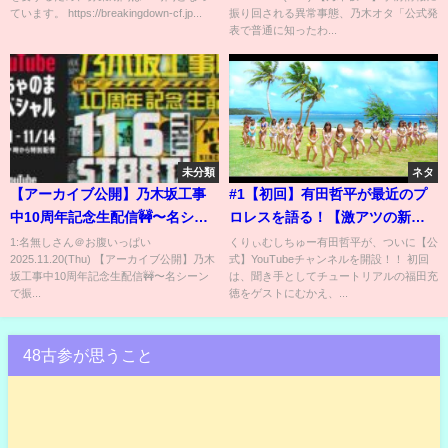
ています。 https://breakingdown-cf.jp...
振り回される異常事態、乃木オタ「公式発
表で普通に知ったわ...
未分類
ネタ
【アーカイブ公開】乃木坂工事
#1【初回】有田哲平が最近のプ
中10周年記念生配信🚧〜名シー
ロレスを語る！【激アツの新日
ンで振り返る！笑いと涙の3時間
本vsNOAH対抗戦】
1:名無しさん＠お腹いっぱい
くりぃむしちゅー有田哲平が、ついに【公
2025.11.20(Thu) 【アーカイブ公開】乃木
式】YouTubeチャンネルを開設！！ 初回
SP〜
坂工事中10周年記念生配信🚧〜名シーン
は、聞き手としてチュートリアルの福田充
で振...
徳をゲストにむかえ、...
48古参が思うこと