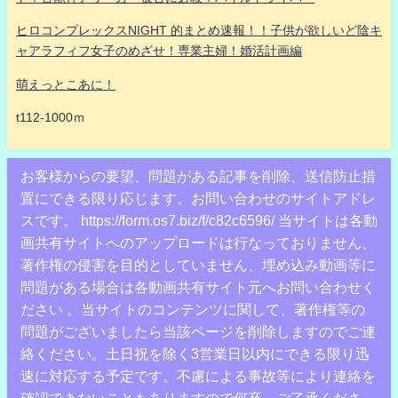
ヒロコンプレックスNIGHT 的まとめ速報！！子供が欲しいど陰キ
ャアラフィフ女子のめざせ！専業主婦！婚活計画編
萌えっとこあに！
t112-1000ｍ
お客様からの要望、問題がある記事を削除、送信防止措
置にできる限り応じます。お問い合わせのサイトアドレ
スです。 https://form.os7.biz/f/c82c6596/ 当サイトは各動
画共有サイトへのアップロードは行なっておりません、
著作権の侵害を目的としていません、埋め込み動画等に
問題がある場合は各動画共有サイト元へお問い合わせく
ださい 。当サイトのコンテンツに関して、著作権等の
問題がございましたら当該ページを削除しますのでご連
絡ください。土日祝を除く3営業日以内にできる限り迅
速に対応する予定です。不慮による事故等により連絡を