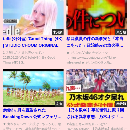
未分類
未分類
i-dle(아이들) 'Good Thing' (4K)
猪口議員の件の新事実と「本当
| STUDIO CHOOM ORIGINAL
にあった」政治絡みの放火事件
について
1:名無しさん＠お腹いっぱい
★キリンのVtuberチャンネル
2025.05.28(Wed) i-dle(아이들) 'Good
→https://www.youtube.com/@kirin-
Thing' (4K) | S...
v/featured ★キリンのX 個人垢...
ネタ
未分類
余命2ヶ月を宣告された
【乃木坂46】事前情報に振り回
BreakingDown 公式レフェリー
される異常事態、乃木オタ「公
『鬼木さん』と対面後、2人から
式発表で普通に知ったわ」w
▼ 鬼木さんへのご支援はこちらから。急
1:名無しさん＠お腹いっぱい
を要するため、募集期間は48時間となっ
2026.05.18(Mon) 【乃木坂46】事前情報に
漏れた本音とは…
【乃木坂46】