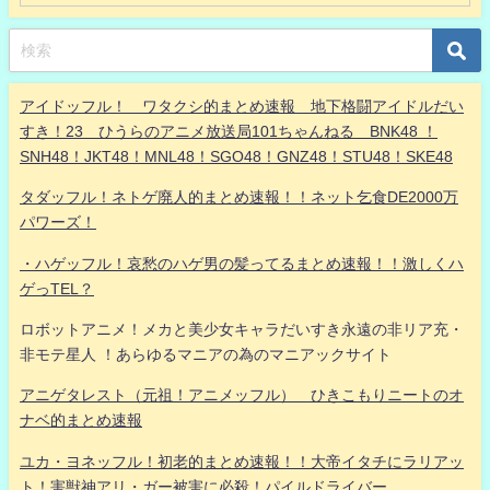
アイドッフル！ ワタクシ的まとめ速報 地下格闘アイドルだい
すき！23 ひうらのアニメ放送局101ちゃんねる BNK48 ！
SNH48！JKT48！MNL48！SGO48！GNZ48！STU48！SKE48
タダッフル！ネトゲ廃人的まとめ速報！！ネット乞食DE2000万
パワーズ！
・ハゲッフル！哀愁のハゲ男の髪ってるまとめ速報！！激しくハ
ゲっTEL？
ロボットアニメ！メカと美少女キャラだいすき永遠の非リア充・
非モテ星人 ！あらゆるマニアの為のマニアックサイト
アニゲタレスト（元祖！アニメッフル） ひきこもりニートのオ
ナベ的まとめ速報
ユカ・ヨネッフル！初老的まとめ速報！！大帝イタチにラリアッ
ト！害獣神アリ・ガー被害に必殺！パイルドライバー