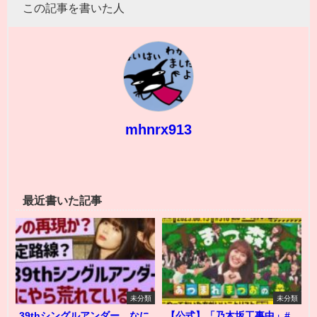
この記事を書いた人
mhnrx913
最近書いた記事
未分類
未分類
39thシングルアンダー、なに
【公式】「乃木坂工事中」#