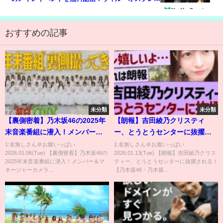
vs ザック・セイバーJr.【2023.10.15 IWGP US(UK)
ヘビー級選手権試合】
おすすめの記事
未分類
未分類
【裏側密着】乃木坂46の2025年
【朗報】吉田綾乃クリスティ
末音楽番組に潜入！メンバー＆
ー、とうとうセンターに抜擢さ
マネージャーカメラ📸
れる！【乃木坂46・乃木坂工事
1:名無しさん＠お腹いっぱい
1:名無しさん＠お腹いっぱい
2026.01.06(Tue) 【裏側密着】乃木坂46の
2026.01.13(Tue) 【朗報】吉田綾乃クリス
中・乃木坂配信中】
2025年末音楽番組に潜入！メンバー＆マ
ティー、とうとうセンターに抜擢される！
ネージャーカメラ...
【乃木坂46・乃木坂...