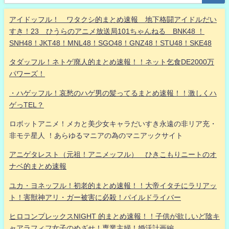
アイドッフル！ ワタクシ的まとめ速報 地下格闘アイドルだい
すき！23 ひうらのアニメ放送局101ちゃんねる BNK48 ！
SNH48！JKT48！MNL48！SGO48！GNZ48！STU48！SKE48
タダッフル！ネトゲ廃人的まとめ速報！！ネット乞食DE2000万
パワーズ！
・ハゲッフル！哀愁のハゲ男の髪ってるまとめ速報！！激しくハ
ゲっTEL？
ロボットアニメ！メカと美少女キャラだいすき永遠の非リア充・
非モテ星人 ！あらゆるマニアの為のマニアックサイト
アニゲタレスト（元祖！アニメッフル） ひきこもりニートのオ
ナベ的まとめ速報
ユカ・ヨネッフル！初老的まとめ速報！！大帝イタチにラリアッ
ト！害獣神アリ・ガー被害に必殺！パイルドライバー
ヒロコンプレックスNIGHT 的まとめ速報！！子供が欲しいど陰キ
ャアラフィフ女子のめざせ！専業主婦！婚活計画編