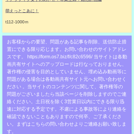
萌えっとこあに！
t112-1000ｍ
お客様からの要望、問題がある記事を削除、送信防止措
置にできる限り応じます。お問い合わせのサイトアドレ
スです。 https://form.os7.biz/f/c82c6596/ 当サイトは各動
画共有サイトへのアップロードは行なっておりません、
著作権の侵害を目的としていません、埋め込み動画等に
問題がある場合は各動画共有サイト元へお問い合わせく
ださい 。当サイトのコンテンツに関して、著作権等の
問題がございましたら当該ページを削除しますのでご連
絡ください。土日祝を除く3営業日以内にできる限り迅
速に対応する予定です。不慮による事故等により連絡を
確認できないこともありますので何卒、ご了承くださ
い。まずはこちらの問い合わせよりご連絡お願い致しま
す。