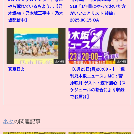
やら荒れているもよう…【乃
518「1年目にやっておいた方
木坂46・乃木坂工事中・乃木
がいいことリスト 後編」
坂配信中】
2025.06.15 OA
未分類
未分類
真夏日よ
【6月23日(月)20:00～】「週
刊乃木坂ニュース」MC：菅
原咲月 ゲスト：森平麗心【ス
ケジュールの都合により収録
でお届け】
ネタ
の関連記事