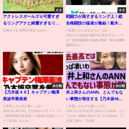
ネタ
ネタ
アクトレスガールズ☆可愛すぎ
戦闘力が高すぎるリング上！総
るリングアナと綺麗すぎるリン
合格闘技の猛者が集結！船木誠
グアナ
勝&藤田和之vsジョシュ・バーネ
石塚みづき 坂野志津佳 source...
1:名無しさん＠おならいっぱい
2024.10.19(Sat) 戦闘力が高すぎるリング
ット& 佐々木憂流迦！夢のドリ
上！総合格闘技の猛者が集結！船木誠勝&
ームマッチのゴングが鳴らされ
藤田和之v...
た！《10.14後楽園はレッスルユ
ニバースで配信中！》
未分類
未分類
【乃木坂４６】キャプテン梅澤
井上和さんのANN、とんでもな
美波卒業発表
い事態が発生する【乃木坂46・
乃木坂工事中・乃木坂配信中】
1:名無しさん＠お腹いっぱい
1:名無しさん＠お腹いっぱい
2026.02.26(Thu) 【乃木坂４６】キャプテ
2025.12.11(Thu) 井上和さんのANN、とん
ン梅澤美波卒業発表って動画が話題らしい
でもない事態が発生する【乃木坂46・乃
ぞ 2:名無しさん＠...
木坂工事中・乃木坂...