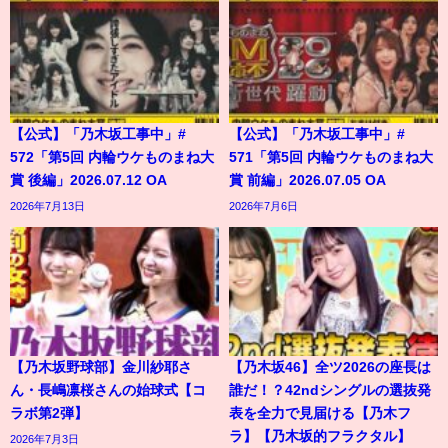
【公式】「乃木坂工事中」#
【公式】「乃木坂工事中」#
572「第5回 内輪ウケものまね大
571「第5回 内輪ウケものまね大
賞 後編」2026.07.12 OA
賞 前編」2026.07.05 OA
2026年7月13日
2026年7月6日
【乃木坂野球部】金川紗耶さ
【乃木坂46】全ツ2026の座長は
ん・長嶋凛桜さんの始球式【コ
誰だ！？42ndシングルの選抜発
ラボ第2弾】
表を全力で見届ける【乃木フ
ラ】【乃木坂的フラクタル】
2026年7月3日