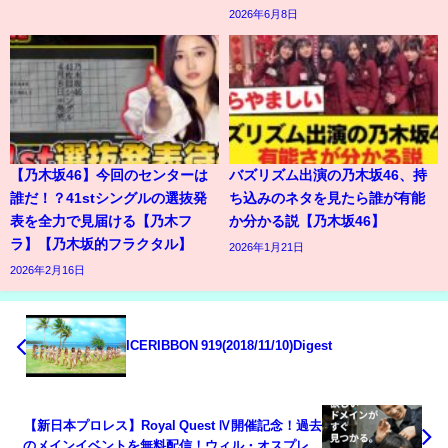
2026年6月8日
【乃木坂46】今回のセンターは
バズリズム出演の乃木坂46、持
誰だ！？41stシングルの選抜発
ち込みのネタを見たら誰が有能
表を全力で見届ける【乃木フ
か分かる説【乃木坂46】
ラ】【乃木坂的フラクタル】
2026年1月21日
2026年2月16日
ICERIBBON 919(2018/11/10)Digest
【新日本プロレス】Royal Quest Ⅳ開催記念！過去
のメインイベントを無料配信！ウィル・オスプレイ