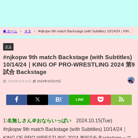
ホーム
ネタ
#njkopw 9th match Backstage (with Subtitles) 10/14/24｜KING
OF PRO-WRESTLING 2024 第9試合 Backstage
ネタ
#njkopw 9th match Backstage (with Subtitles)
10/14/24｜KING OF PRO-WRESTLING 2024 第9
試合 Backstage
2024年10月15日
2024年10月15日
LINE
1:
名無しさん＠おならいっぱい
2024.10.15(Tue)
#njkopw 9th match Backstage (with Subtitles) 10/14/24｜
KING OF PRO-WRESTLING 2024 第9試合 Backstageって