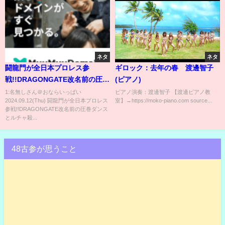
ネタ
ネタ
闘龍門が全日本プロレス参
ギロック：去年の春 渡邊智子
戦!!DRAGONGATE改名前の圧巻
(ピアノ)
ダンスとルチャ殺法に会場大興
1:名無しさん＠おならいっぱい
ピアノ演奏：渡邊智子 【渡邊ピアノ教
2024.09.12(Thu) 闘龍門が全日本プロレス
室】→https://moko-piano.com source...
奮《2002/8/31》全日本プロレス
参戦!!DRAGONGATE改名前の圧巻ダンス
バトルライブラリー#205
とルチャ殺...
48古参が思うこと