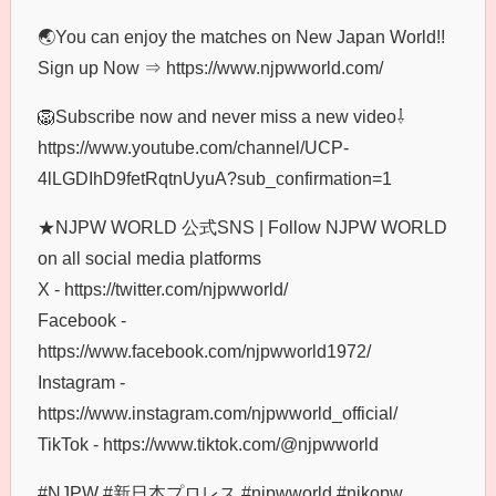
🌏You can enjoy the matches on New Japan World!!
Sign up Now ⇒ https://www.njpwworld.com/
🦁Subscribe now and never miss a new video⇩
https://www.youtube.com/channel/UCP-
4lLGDIhD9fetRqtnUyuA?sub_confirmation=1
★NJPW WORLD 公式SNS | Follow NJPW WORLD
on all social media platforms
X - https://twitter.com/njpwworld/
Facebook -
https://www.facebook.com/njpwworld1972/
Instagram -
https://www.instagram.com/njpwworld_official/
TikTok - https://www.tiktok.com/@njpwworld
#NJPW #新日本プロレス #njpwworld #njkopw