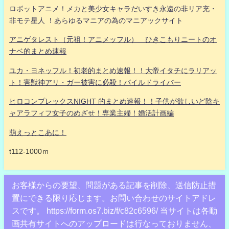
ロボットアニメ！メカと美少女キャラだいすき永遠の非リア充・
非モテ星人 ！あらゆるマニアの為のマニアックサイト
アニゲタレスト（元祖！アニメッフル） ひきこもりニートのオ
ナベ的まとめ速報
ユカ・ヨネッフル！初老的まとめ速報！！大帝イタチにラリアッ
ト！害獣神アリ・ガー被害に必殺！パイルドライバー
ヒロコンプレックスNIGHT 的まとめ速報！！子供が欲しいど陰キ
ャアラフィフ女子のめざせ！専業主婦！婚活計画編
萌えっとこあに！
t112-1000ｍ
お客様からの要望、問題がある記事を削除、送信防止措
置にできる限り応じます。お問い合わせのサイトアドレ
スです。 https://form.os7.biz/f/c82c6596/ 当サイトは各動
画共有サイトへのアップロードは行なっておりません、