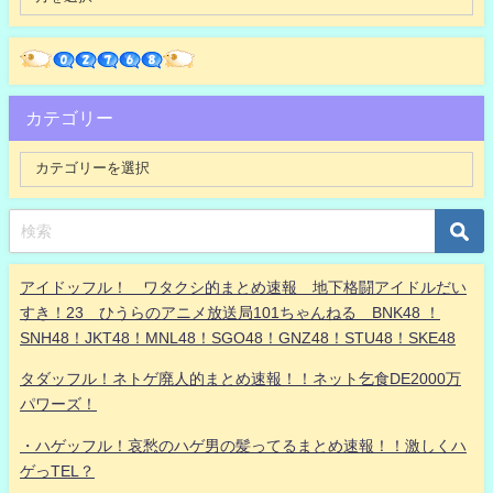
カテゴリー
アイドッフル！ ワタクシ的まとめ速報 地下格闘アイドルだい
すき！23 ひうらのアニメ放送局101ちゃんねる BNK48 ！
SNH48！JKT48！MNL48！SGO48！GNZ48！STU48！SKE48
タダッフル！ネトゲ廃人的まとめ速報！！ネット乞食DE2000万
パワーズ！
・ハゲッフル！哀愁のハゲ男の髪ってるまとめ速報！！激しくハ
ゲっTEL？