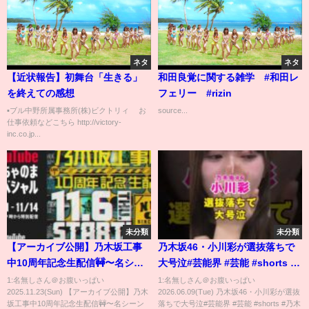
ネタ
ネタ
【近状報告】初舞台「生きる」
和田良覚に関する雑学 #和田レ
を終えての感想
フェリー #rizin
▪️ブル中野所属事務所(株)ビクトリィ お
source...
仕事依頼などこちら http://victory-
inc.co.jp...
未分類
未分類
【アーカイブ公開】乃木坂工事
乃木坂46・小川彩が選抜落ちで
中10周年記念生配信🚧〜名シー
大号泣#芸能界 #芸能 #shorts #
ンで振り返る！笑いと涙の3時間
乃木坂46 #乃木坂
1:名無しさん＠お腹いっぱい
1:名無しさん＠お腹いっぱい
2025.11.23(Sun) 【アーカイブ公開】乃木
2026.06.09(Tue) 乃木坂46・小川彩が選抜
SP〜
坂工事中10周年記念生配信🚧〜名シーン
落ちで大号泣#芸能界 #芸能 #shorts #乃木