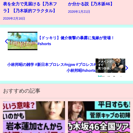
表を全力で見届ける【乃木フ
か分かる説【乃木坂46】
ラ】【乃木坂的フラクタル】
2026年1月21日
2026年2月16日
【ドッキリ】健介衝撃の暴露に鬼嫁が登場！
#shorts
小林邦昭の雑学 #新日本プロレス#njpw #プロレス#
小林邦昭#shorts
おすすめの記事