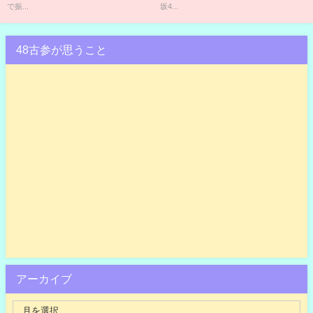
で振...
坂4...
48古参が思うこと
アーカイブ