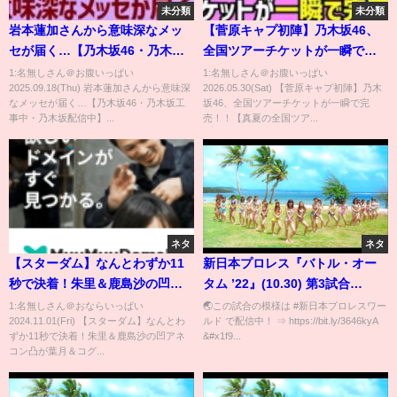
未分類
未分類
岩本蓮加さんから意味深なメッ
【菅原キャプ初陣】乃木坂46、
セが届く…【乃木坂46・乃木坂
全国ツアーチケットが一瞬で完
工事中・乃木坂配信中】
売！！【真夏の全国ツアー
1:名無しさん＠お腹いっぱい
1:名無しさん＠お腹いっぱい
2025.09.18(Thu) 岩本蓮加さんから意味深
2026.05.30(Sat) 【菅原キャプ初陣】乃木
2026】
なメッセが届く…【乃木坂46・乃木坂工
坂46、全国ツアーチケットが一瞬で完
事中・乃木坂配信中】...
売！！【真夏の全国ツア...
ネタ
ネタ
【スターダム】なんとわずか11
新日本プロレス『バトル・オー
秒で決着！朱里＆鹿島沙の凹ア
タム ’22』(10.30) 第3試合
ネコン凸が葉月＆コグマのFWC
#shorts
1:名無しさん＠おならいっぱい
🌏この試合の模様は #新日本プロレスワー
2024.11.01(Fri) 【スターダム】なんとわ
ルド で配信中​​！ ⇒ https://bit.ly/3646kyA
から勝利！ゴッデスタッグリー
ずか11秒で決着！朱里＆鹿島沙の凹アネ
&#x1f9...
グ戦 試合ハイライト！-10.27後
コン凸が葉月＆コグ...
楽園ホール大会-【STARDOM】