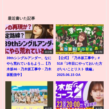
最近書いた記事
未分類
未分類
39thシングルアンダー、なに
【公式】「乃木坂工事中」#
やら荒れているもよう…【乃
518「1年目にやっておいた方
木坂46・乃木坂工事中・乃木
がいいことリスト 後編」
坂配信中】
2025.06.15 OA
未分類
未分類