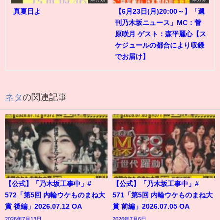
真夏日よ
【6月23日(月)20:00～】「週
刊乃木坂ニュース」MC：菅
原咲月 ゲスト：森平麗心【ス
ケジュールの都合により収録
でお届け】
ネタ
の関連記事
【公式】「乃木坂工事中」#
【公式】「乃木坂工事中」#
572「第5回 内輪ウケものまね大
571「第5回 内輪ウケものまね大
賞 後編」2026.07.12 OA
賞 前編」2026.07.05 OA
2026年7月13日
2026年7月6日