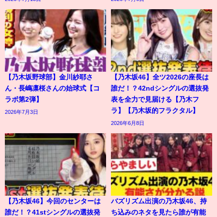
【乃木坂野球部】金川紗耶さ
【乃木坂46】全ツ2026の座長は
ん・長嶋凛桜さんの始球式【コ
誰だ！？42ndシングルの選抜発
ラボ第2弾】
表を全力で見届ける【乃木フ
ラ】【乃木坂的フラクタル】
2026年7月3日
2026年6月8日
【乃木坂46】今回のセンターは
バズリズム出演の乃木坂46、持
誰だ！？41stシングルの選抜発
ち込みのネタを見たら誰が有能