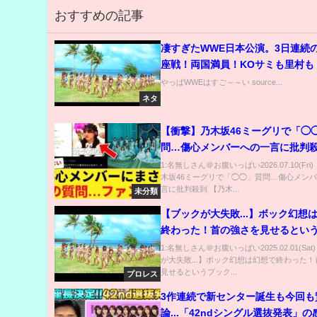
おすすめの記事
凄すぎたWWE日本公演。3日連続
座戦！両国満員！KOサミも里村も
やっぱWWEはすご～～い source...
ネタ
【衝撃】乃木坂46ミーグリで「◯
問…傷心メンバーへの一言に批判殺
木坂46】
1:名無しさん＠お腹いっぱい2026.07.10(Fri
木坂46ミーグリで「◯◯」質問…傷心メン
言に批判殺到 【乃木...
未分類
【ブックが大失敗...】ボック幻想
終わった！首の強さを見せるとい
が大失敗。致命的だった演技力不
1:名無しさん＠お腹いっぱい2025.02.01(Sat
が大失敗...】ボック幻想は幻想で終わった
vsローランボックの真実とは。#
見せるというブック...
プロレス
州力 #前田日明 #プロレス
3作連続で新センター誕生も今回も
論...「42ndシングル選抜発表」