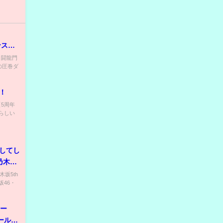
ンスと
1》全日
) 闘龍門
の圧巻ダ
！
【5周年
らしい
明してし
乃木坂
木坂5th
46・
カー
ール変