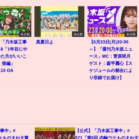
未分類
未分類
未分類
】「乃木坂工事
真夏日よ
【6月23日(月)20:00
518「1年目にや
～】「週刊乃木坂ニュ
いた方がいいこ
ース」MC：菅原咲月
 後編」
ゲスト：森平麗心【ス
.15 OA
ケジュールの都合によ
り収録でお届け】
事中」#
【公式】「乃木坂工事中」#
ウケものまね大賞
571「第5回 内輪ウケものまね大