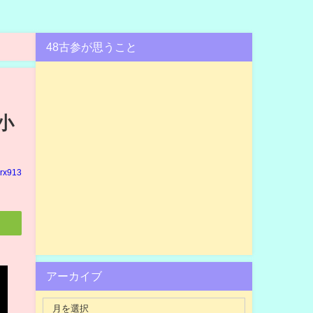
48古参が思うこと
小
rx913
アーカイブ