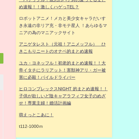
め速報！！激しくハゲっTEL？
ロボットアニメ！メカと美少女キャラだいす
き永遠の非リア充・非モテ星人 ！あらゆるマ
ニアの為のマニアックサイト
アニゲタレスト（元祖！アニメッフル） ひ
きこもりニートのオナベ的まとめ速報
ユカ・ヨネッフル！初老的まとめ速報！！大
帝イタチにラリアット！害獣神アリ・ガー被
害に必殺！パイルドライバー
ヒロコンプレックスNIGHT 的まとめ速報！！
子供が欲しいど陰キャアラフィフ女子のめざ
せ！専業主婦！婚活計画編
萌えっとこあに！
t112-1000ｍ