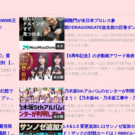
のWWE王
闘龍門が全日本プロレス参
！
戦!!DRAGONGATE改名前の圧巻ダ
ルチャ殺法に会場大興奮《2002/8/3
1:名無しさん＠おならいっぱい2024.09.12(Thu
が全日本プロレス参戦!!DRAGONGATE改名前
本プロレスバトルライブラリー#205
ンスとルチャ殺...
ネタ
◯」質
【5周年記念】のぎ動画アワード発表
到 【乃
1:名無しさん＠お腹いっぱい2025.07.03(Thu) 
記念】のぎ動画アワード発表！って動画が話題
) 【衝撃】乃
ぞ 2:名無しさん＠お腹...
バーへの一
未分類
は幻想で
乃木坂5thアルバムのセンターが判
うブック
まう！【乃木坂46・乃木坂工事中・
足。猪木
配信中】
) 【ブック
1:名無しさん＠お腹いっぱい2025.12.06(Sat) 乃
！首の強さを
アルバムのセンターが判明してしまう！【乃木坂
猪木 #長
乃木坂工事中・乃木...
未分類
賛否両
1.4＆1.5 変更追加1.11サンノゼ追加
の感想！そ
ド！ザックの対戦カードは！4WAYル