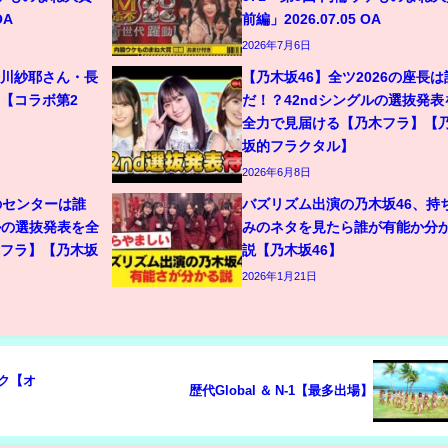
OA
前編」2026.07.05 OA
2026年7月6日
金川紗耶さん・長
【乃木坂46】全ツ2026の座長は
【コラボ第2
だ！？42ndシングルの選抜発表
全力で見届ける【乃木フラ】【
坂的フラクタル】
2026年6月8日
のセンターは誰
バズリズム出演の乃木坂46、持
ルの選抜発表を全
みのネタを見たら誰が有能か分
木フラ】【乃木坂
説【乃木坂46】
2026年1月21日
ック【オ
歴代Global ＆ N-1【最多出場】