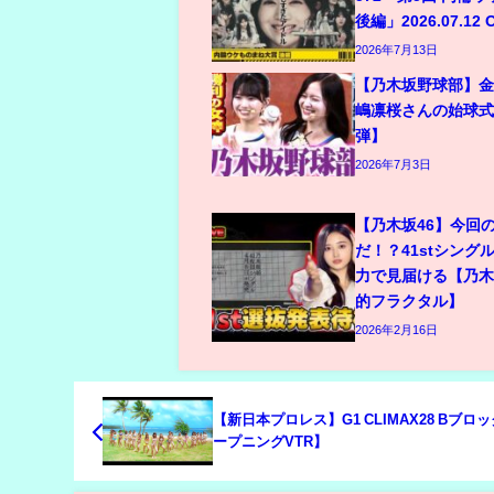
後編」2026.07.12 
2026年7月13日
【乃木坂野球部】
嶋凛桜さんの始球式
弾】
2026年7月3日
【乃木坂46】今回
だ！？41stシング
力で見届ける【乃
的フラクタル】
2026年2月16日
【新日本プロレス】G1 CLIMAX28 Bブロ
ープニングVTR】