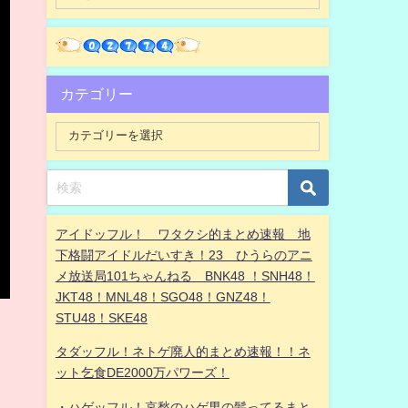
カテゴリー
アイドッフル！ ワタクシ的まとめ速報 地
下格闘アイドルだいすき！23 ひうらのアニ
メ放送局101ちゃんねる BNK48 ！SNH48！
JKT48！MNL48！SGO48！GNZ48！
STU48！SKE48
タダッフル！ネトゲ廃人的まとめ速報！！ネ
さ
ット乞食DE2000万パワーズ！
・ハゲッフル！哀愁のハゲ男の髪ってるまと