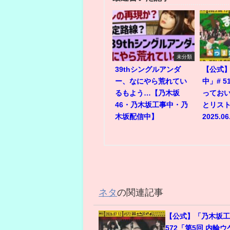
未分類
39thシングルアンダ
【公式
ー、なにやら荒れてい
中」# 
るもよう…【乃木坂
ってお
46・乃木坂工事中・乃
とリスト
木坂配信中】
2025.06
ネタ
の関連記事
【公式】「乃木坂工
572「第5回 内輪