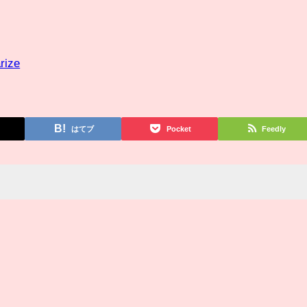
rize
はてブ
Pocket
Feedly