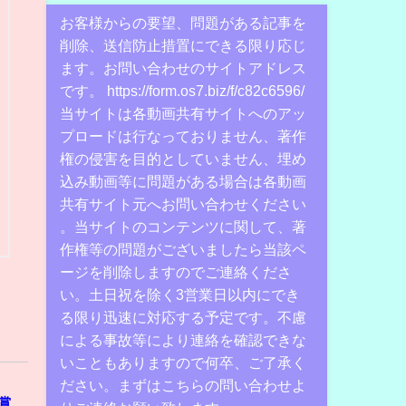
お客様からの要望、問題がある記事を
削除、送信防止措置にできる限り応じ
ます。お問い合わせのサイトアドレス
です。 https://form.os7.biz/f/c82c6596/
当サイトは各動画共有サイトへのアッ
プロードは行なっておりません、著作
権の侵害を目的としていません、埋め
込み動画等に問題がある場合は各動画
共有サイト元へお問い合わせください
。当サイトのコンテンツに関して、著
作権等の問題がございましたら当該ペ
ージを削除しますのでご連絡くださ
い。土日祝を除く3営業日以内にでき
る限り迅速に対応する予定です。不慮
による事故等により連絡を確認できな
いこともありますので何卒、ご了承く
ださい。まずはこちらの問い合わせよ
賞