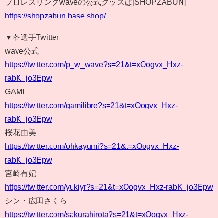
プロレスリングwaveの公式グッズは[SHOPZABUN]
https://shopzabun.base.shop/
▼各選手Twitter
wave公式
https://twitter.com/p_w_wave?s=21&t=xOogvx_Hxz-
rabK_jo3Epw
GAMI
https://twitter.com/gamilibre?s=21&t=xOogvx_Hxz-
rabK_jo3Epw
桜花由美
https://twitter.com/ohkayumi?s=21&t=xOogvx_Hxz-
rabK_jo3Epw
宮崎有妃
https://twitter.com/yukiyr?s=21&t=xOogvx_Hxz-rabK_jo3Epw
シン・広田さくら
https://twitter.com/sakurahirota?s=21&t=xOogvx_Hxz-