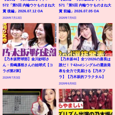
572「第5回 内輪ウケものまね大
571「第5回 内輪ウケものまね大
賞 後編」2026.07.12 OA
賞 前編」2026.07.05 OA
2026年7月13日
2026年7月6日
【乃木坂野球部】金川紗耶さ
【乃木坂46】全ツ2026の座長は
ん・長嶋凛桜さんの始球式【コ
誰だ！？42ndシングルの選抜発
ラボ第2弾】
表を全力で見届ける【乃木フ
ラ】【乃木坂的フラクタル】
2026年7月3日
2026年6月8日