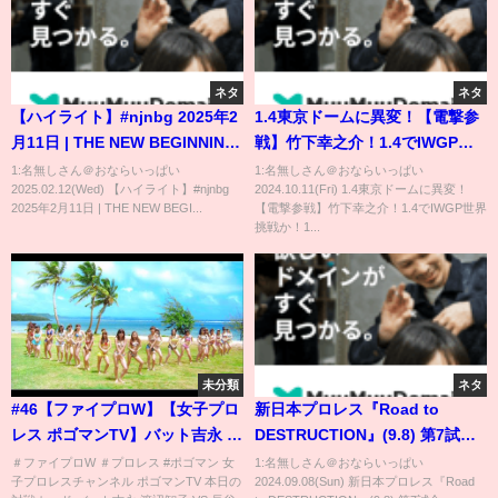
ネタ
ネタ
【ハイライト】#njnbg 2025年2
1.4東京ドームに異変！【電撃参
月11日 | THE NEW BEGINNING
戦】竹下幸之介！1.4でIWGP世
in OSAKA HIGHLIGHTS｜
界挑戦か！12月米国大会が注
1:名無しさん＠おならいっぱい
1:名無しさん＠おならいっぱい
2025.02.12(Wed) 【ハイライト】#njnbg
2024.10.11(Fri) 1.4東京ドームに異変！
2/4/25
目！第１弾参戦選手発表！新日
2025年2月11日 | THE NEW BEGI...
【電撃参戦】竹下幸之介！1.4でIWGP世界
本プロレス njpw njkopw
挑戦か！1...
未分類
ネタ
#46【ファイプロW】【女子プロ
新日本プロレス『Road to
レス ポゴマンTV】バット吉永 渡
DESTRUCTION』(9.8) 第7試合
辺智子 VS 長谷川咲恵 デビー・
#shorts
＃ファイプロW ＃プロレス #ポゴマン 女
1:名無しさん＠おならいっぱい
子プロレスチャンネル ポゴマンTV 本日の
2024.09.08(Sun) 新日本プロレス『Road
マレンコ