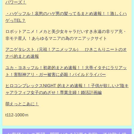
パワーズ！
・ハゲッフル！哀愁のハゲ男の髪ってるまとめ速報！！激しくハ
ゲっTEL？
ロボットアニメ！メカと美少女キャラだいすき永遠の非リア充・
非モテ星人 ！あらゆるマニアの為のマニアックサイト
アニゲタレスト（元祖！アニメッフル） ひきこもりニートのオ
ナベ的まとめ速報
ユカ・ヨネッフル！初老的まとめ速報！！大帝イタチにラリアッ
ト！害獣神アリ・ガー被害に必殺！パイルドライバー
ヒロコンプレックスNIGHT 的まとめ速報！！子供が欲しいど陰キ
ャアラフィフ女子のめざせ！専業主婦！婚活計画編
萌えっとこあに！
t112-1000ｍ