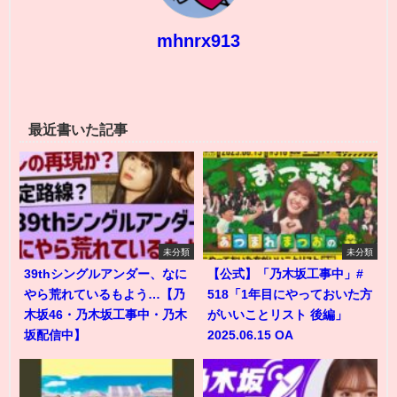
mhnrx913
最近書いた記事
未分類
未分類
39thシングルアンダー、なに
【公式】「乃木坂工事中」#
やら荒れているもよう…【乃
518「1年目にやっておいた方
木坂46・乃木坂工事中・乃木
がいいことリスト 後編」
坂配信中】
2025.06.15 OA