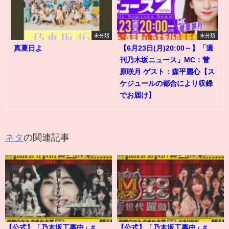
未分類
未分類
真夏日よ
【6月23日(月)20:00～】「週
刊乃木坂ニュース」MC：菅
原咲月 ゲスト：森平麗心【ス
ケジュールの都合により収録
でお届け】
ネタ
の関連記事
【公式】「乃木坂工事中」#
【公式】「乃木坂工事中」#