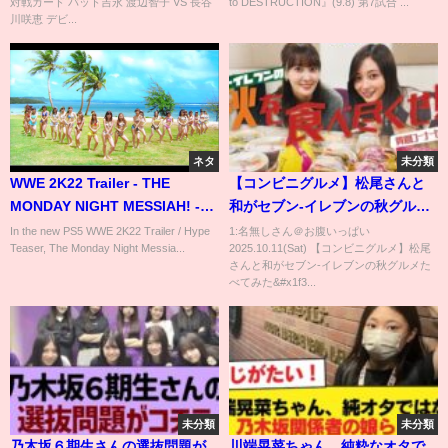
対戦カード バット吉永 渡辺智子 VS 長谷
to DESTRUCTION』(9.8) 第7試合 ...
川咲恵 デビ...
ネタ
未分類
WWE 2K22 Trailer - THE
【コンビニグルメ】松尾さんと
MONDAY NIGHT MESSIAH! -
和がセブン-イレブンの秋グルメ
PS5/XBX Gameplay Rebuild
たべてみた🎃【スイーツ】
In the new PS5 WWE 2K22 Trailer / Hype
1:名無しさん＠お腹いっぱい
Teaser, The Monday Night Messia...
2025.10.11(Sat) 【コンビニグルメ】松尾
(notion)
さんと和がセブン-イレブンの秋グルメた
べてみた&#x1f3...
未分類
未分類
乃木坂６期生さんの選抜問題が
川端晃菜ちゃん、純粋なオタで