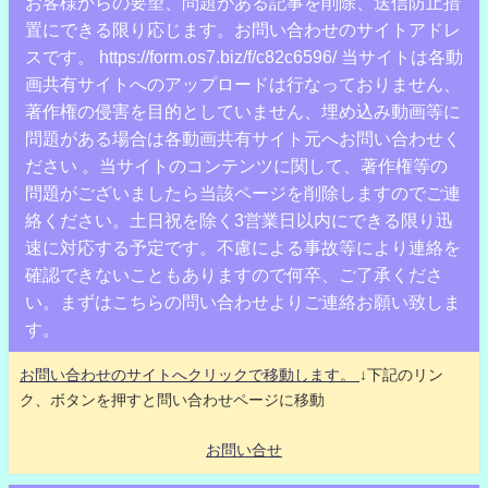
お客様からの要望、問題がある記事を削除、送信防止措
置にできる限り応じます。お問い合わせのサイトアドレ
スです。 https://form.os7.biz/f/c82c6596/ 当サイトは各動
画共有サイトへのアップロードは行なっておりません、
著作権の侵害を目的としていません、埋め込み動画等に
問題がある場合は各動画共有サイト元へお問い合わせく
ださい 。当サイトのコンテンツに関して、著作権等の
問題がございましたら当該ページを削除しますのでご連
絡ください。土日祝を除く3営業日以内にできる限り迅
速に対応する予定です。不慮による事故等により連絡を
確認できないこともありますので何卒、ご了承くださ
い。まずはこちらの問い合わせよりご連絡お願い致しま
す。
お問い合わせのサイトへクリックで移動します。
↓下記のリン
ク、ボタンを押すと問い合わせページに移動
お問い合せ