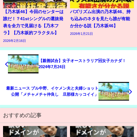
【乃木坂46】今回のセンターは
バズリズム出演の乃木坂46、持
誰だ！？41stシングルの選抜発
ち込みのネタを見たら誰が有能
表を全力で見届ける【乃木フ
か分かる説【乃木坂46】
ラ】【乃木坂的フラクタル】
2026年1月21日
2026年2月16日
【親善試合】女子オーストラリア🆚女子カナダ！
2024年7月24日
最新ニュース ブル中野、イケメン夫と夫婦ショット
公開「メチャメチャ仲良し 旦那様カッコイイ」
おすすめの記事