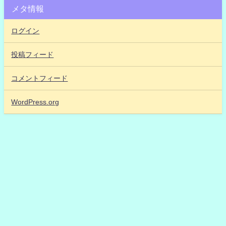
メタ情報
ログイン
投稿フィード
コメントフィード
WordPress.org
【アイドルだいすき！2】「IDOL DAISUKI！」アイドル48古参が思うこと
All Rights Reserved.