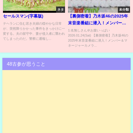
ネタ
未分類
セールスマン(字幕版)
【裏側密着】乃木坂46の2025年
末音楽番組に潜入！メンバー＆
テヘランに住む若き夫婦の穏やかな日常
が、突然降りかかった事件をきっかけに一
マネージャーカメラ📸
1:名無しさん＠お腹いっぱい
変する。夫の留守中、妻が侵入者に襲われ
2026.01.24(Sat) 【裏側密着】乃木坂46の
てしまったのだ。警察に通報し...
2025年末音楽番組に潜入！メンバー＆マ
ネージャーカメラ...
48古参が思うこと