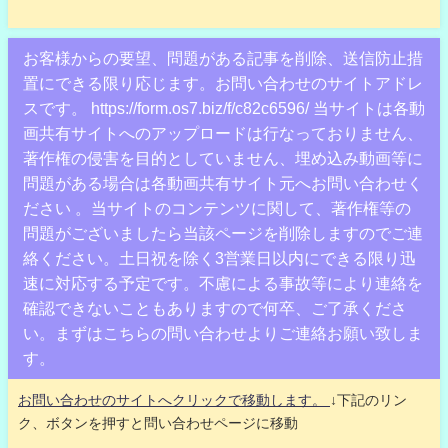
お客様からの要望、問題がある記事を削除、送信防止措
置にできる限り応じます。お問い合わせのサイトアドレ
スです。 https://form.os7.biz/f/c82c6596/ 当サイトは各動
画共有サイトへのアップロードは行なっておりません、
著作権の侵害を目的としていません、埋め込み動画等に
問題がある場合は各動画共有サイト元へお問い合わせく
ださい 。当サイトのコンテンツに関して、著作権等の
問題がございましたら当該ページを削除しますのでご連
絡ください。土日祝を除く3営業日以内にできる限り迅
速に対応する予定です。不慮による事故等により連絡を
確認できないこともありますので何卒、ご了承くださ
い。まずはこちらの問い合わせよりご連絡お願い致しま
す。
お問い合わせのサイトへクリックで移動します。
↓下記のリン
ク、ボタンを押すと問い合わせページに移動