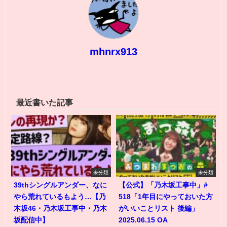
mhnrx913
最近書いた記事
未分類
未分類
39thシングルアンダー、なに
【公式】「乃木坂工事中」#
やら荒れているもよう…【乃
518「1年目にやっておいた方
木坂46・乃木坂工事中・乃木
がいいことリスト 後編」
坂配信中】
2025.06.15 OA