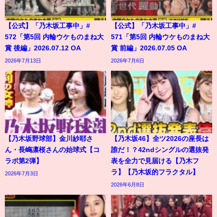
【公式】「乃木坂工事中」#
【公式】「乃木坂工事中」#
572「第5回 内輪ウケものまね大
571「第5回 内輪ウケものまね大
賞 後編」2026.07.12 OA
賞 前編」2026.07.05 OA
2026年7月13日
2026年7月6日
【乃木坂野球部】金川紗耶さ
【乃木坂46】全ツ2026の座長は
ん・長嶋凛桜さんの始球式【コ
誰だ！？42ndシングルの選抜発
ラボ第2弾】
表を全力で見届ける【乃木フ
ラ】【乃木坂的フラクタル】
2026年7月3日
2026年6月8日