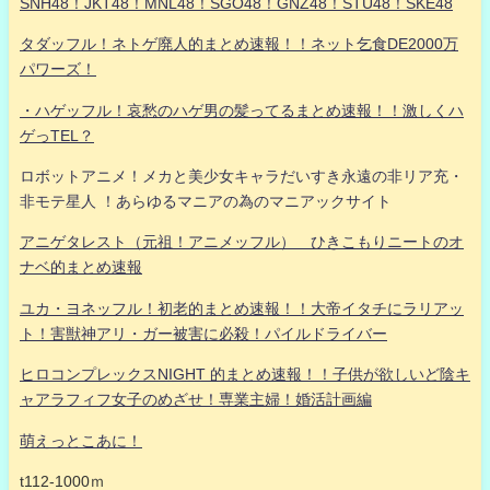
SNH48！JKT48！MNL48！SGO48！GNZ48！STU48！SKE48
タダッフル！ネトゲ廃人的まとめ速報！！ネット乞食DE2000万
パワーズ！
・ハゲッフル！哀愁のハゲ男の髪ってるまとめ速報！！激しくハ
ゲっTEL？
ロボットアニメ！メカと美少女キャラだいすき永遠の非リア充・
非モテ星人 ！あらゆるマニアの為のマニアックサイト
アニゲタレスト（元祖！アニメッフル） ひきこもりニートのオ
ナベ的まとめ速報
ユカ・ヨネッフル！初老的まとめ速報！！大帝イタチにラリアッ
ト！害獣神アリ・ガー被害に必殺！パイルドライバー
ヒロコンプレックスNIGHT 的まとめ速報！！子供が欲しいど陰キ
ャアラフィフ女子のめざせ！専業主婦！婚活計画編
萌えっとこあに！
t112-1000ｍ