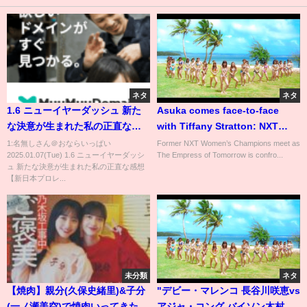
ネタ
ネタ
1.6 ニューイヤーダッシュ 新た
Asuka comes face-to-face
な決意が生まれた私の正直な感
with Tiffany Stratton: NXT
想【新日本プロレス】
highlights, Oct. 10, 2023
1:名無しさん＠おならいっぱい
Former NXT Women’s Champions meet as
2025.01.07(Tue) 1.6 ニューイヤーダッシ
The Empress of Tomorrow is confro...
ュ 新たな決意が生まれた私の正直な感想
【新日本プロレ...
未分類
ネタ
【焼肉】親分(久保史緒里)&子分
"デビー・マレンコ 長谷川咲恵vs
(一ノ瀬美空)で焼肉いってきた🍖
アジャ・コング バイソン木村