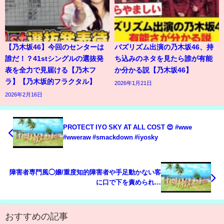
【乃木坂46】今回のセンターは
バズリズム出演の乃木坂46、持
誰だ！？41stシングルの選抜発
ち込みのネタを見たら誰が有能
表を全力で見届ける【乃木フ
か分かる説【乃木坂46】
ラ】【乃木坂的フラクタル】
2026年1月21日
2026年2月16日
PROTECT IYO SKY AT ALL COST 😍 #wwe
#wweraw #smackdown #iyosky
障害者専門風◯嬢/重度知的障害者や手足動かない客
に口で下を責められ…
おすすめの記事