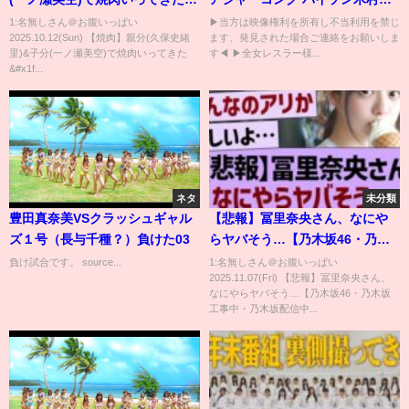
【与田ランドのご褒美】
1992年4月29日戸田市スポーツ
1:名無しさん＠お腹いっぱい
▶当方は映像権利を所有し不当利用を禁じ
2025.10.12(Sun) 【焼肉】親分(久保史緒
ます、発見された場合ご連絡をお願いしま
センター"全日本女子プロレス公
里)&子分(一ノ瀬美空)で焼肉いってきた
す◀ ▶全女レスラー様...
式
&#x1f...
ネタ
未分類
豊田真奈美VSクラッシュギャル
【悲報】冨里奈央さん、なにや
ズ１号（長与千種？）負けた03
らヤバそう…【乃木坂46・乃木
坂工事中・乃木坂配信中】
負け試合です。 source...
1:名無しさん＠お腹いっぱい
2025.11.07(Fri) 【悲報】冨里奈央さん、
なにやらヤバそう…【乃木坂46・乃木坂
工事中・乃木坂配信中...