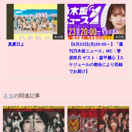
未分類
未分類
真夏日よ
【6月23日(月)20:00～】「週
刊乃木坂ニュース」MC：菅
原咲月 ゲスト：森平麗心【ス
ケジュールの都合により収録
でお届け】
ネタ
の関連記事