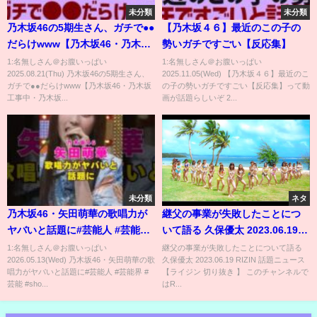
未分類
未分類
乃木坂46の5期生さん、ガチで●●
【乃木坂４６】最近のこの子の
だらけwww【乃木坂46・乃木坂
勢いガチですごい【反応集】
工事中・乃木坂配信中】
1:名無しさん＠お腹いっぱい
1:名無しさん＠お腹いっぱい
2025.08.21(Thu) 乃木坂46の5期生さん、
2025.11.05(Wed) 【乃木坂４６】最近のこ
ガチで●●だらけwww【乃木坂46・乃木坂
の子の勢いガチですごい【反応集】って動
工事中・乃木坂...
画が話題らしいぞ 2...
未分類
ネタ
乃木坂46・矢田萌華の歌唱力が
継父の事業が失敗したことにつ
ヤバいと話題に#芸能人 #芸能界
いて語る 久保優太 2023.06.19
#芸能 #shorts #乃木坂46 #乃木
RIZIN 話題ニュース【ライジン
1:名無しさん＠お腹いっぱい
継父の事業が失敗したことについて語る
2026.05.13(Wed) 乃木坂46・矢田萌華の歌
久保優太 2023.06.19 RIZIN 話題ニュース
坂
切り抜き 】#shorts
唱力がヤバいと話題に#芸能人 #芸能界 #
【ライジン 切り抜き 】 このチャンネルで
芸能 #sho...
はR...