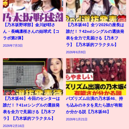
【乃木坂野球部】金川紗耶さ
【乃木坂46】全ツ2026の座長は
ん・長嶋凛桜さんの始球式【コ
誰だ！？42ndシングルの選抜発
ラボ第2弾】
表を全力で見届ける【乃木フ
ラ】【乃木坂的フラクタル】
2026年7月3日
2026年6月8日
【乃木坂46】今回のセンターは
バズリズム出演の乃木坂46、持
誰だ！？41stシングルの選抜発
ち込みのネタを見たら誰が有能
表を全力で見届ける【乃木フ
か分かる説【乃木坂46】
ラ】【乃木坂的フラクタル】
2026年1月21日
2026年2月16日