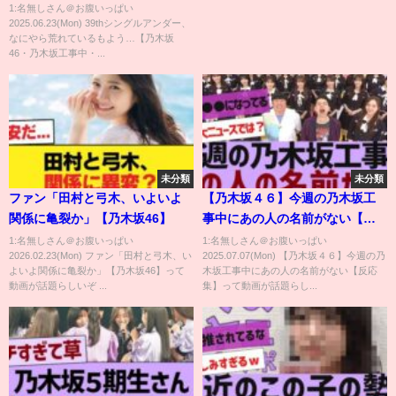
46・乃木坂工事中・乃木坂配信
1:名無しさん＠お腹いっぱい
2025.06.23(Mon) 39thシングルアンダー、
中】
なにやら荒れているもよう…【乃木坂
46・乃木坂工事中・...
未分類
未分類
ファン「田村と弓木、いよいよ
【乃木坂４６】今週の乃木坂工
関係に亀裂か」【乃木坂46】
事中にあの人の名前がない【反
応集】
1:名無しさん＠お腹いっぱい
1:名無しさん＠お腹いっぱい
2026.02.23(Mon) ファン「田村と弓木、い
2025.07.07(Mon) 【乃木坂４６】今週の乃
よいよ関係に亀裂か」【乃木坂46】って
木坂工事中にあの人の名前がない【反応
動画が話題らしいぞ ...
集】って動画が話題らし...