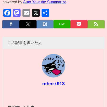
powered by
Auto Youtube Summarize
Facebook
Mastodon
Email
X
共
有
LINE
この記事を書いた人
mhnrx913