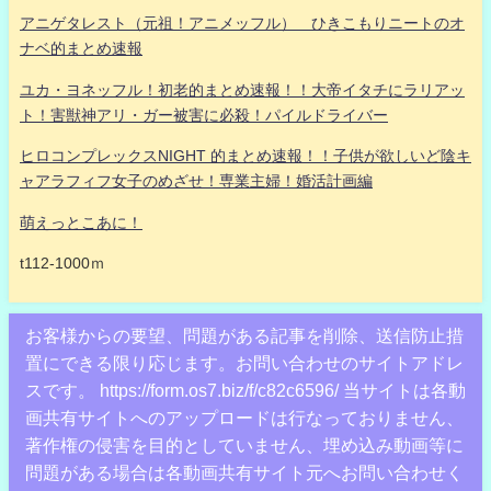
アニゲタレスト（元祖！アニメッフル） ひきこもりニートのオ
ナベ的まとめ速報
ユカ・ヨネッフル！初老的まとめ速報！！大帝イタチにラリアッ
ト！害獣神アリ・ガー被害に必殺！パイルドライバー
ヒロコンプレックスNIGHT 的まとめ速報！！子供が欲しいど陰キ
ャアラフィフ女子のめざせ！専業主婦！婚活計画編
萌えっとこあに！
t112-1000ｍ
お客様からの要望、問題がある記事を削除、送信防止措
置にできる限り応じます。お問い合わせのサイトアドレ
スです。 https://form.os7.biz/f/c82c6596/ 当サイトは各動
画共有サイトへのアップロードは行なっておりません、
著作権の侵害を目的としていません、埋め込み動画等に
問題がある場合は各動画共有サイト元へお問い合わせく