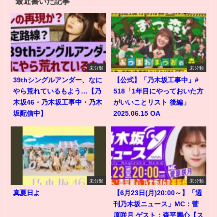
最近書いた記事
未分類
未分類
39thシングルアンダー、なに
【公式】「乃木坂工事中」#
やら荒れているもよう…【乃
518「1年目にやっておいた方
木坂46・乃木坂工事中・乃木
がいいことリスト 後編」
坂配信中】
2025.06.15 OA
未分類
未分類
真夏日よ
【6月23日(月)20:00～】「週
刊乃木坂ニュース」MC：菅
原咲月 ゲスト：森平麗心【ス