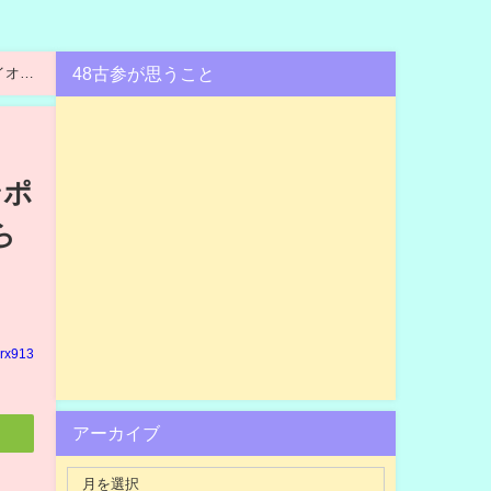
48古参が思うこと
イオか
ンポ
ら
rx913
アーカイブ