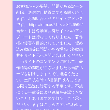
お客様からの要望、問題がある記事を
削除、送信防止措置にできる限り応じ
ます。お問い合わせのサイトアドレス
です。 https://form.os7.biz/f/c82c6596/
当サイトは各動画共有サイトへのアッ
プロードは行なっておりません、著作
権の侵害を目的としていません、埋め
込み動画等に問題がある場合は各動画
共有サイト元へお問い合わせください
。当サイトのコンテンツに関して、著
作権等の問題がございましたら当該ペ
ージを削除しますのでご連絡くださ
い。土日祝を除く3営業日以内にでき
る限り迅速に対応する予定です。不慮
による事故等により連絡を確認できな
いこともありますので何卒、ご了承く
ださい。まずはこちらの問い合わせよ