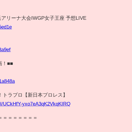
■
横浜アリーナ大会IWGP女子王座 予想LIVE
e5ed1e
8a9ef
画！■■
】
71a848a
！トラプロ【新日本プロレス】
nel/UCkHfY-yxo7eA3qK2VkqKIRQ
＝＝＝＝＝＝＝＝