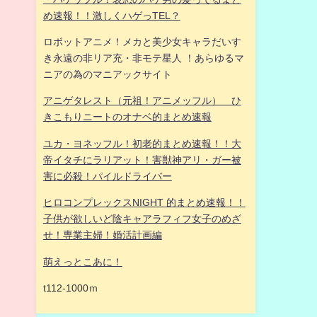
め速報！！激しくハゲっTEL？
ロボットアニメ！メカと美少女キャラだいす
き永遠の非リア充・非モテ星人 ！あらゆるマ
ニアの為のマニアックサイト
アニゲタレスト（元祖！アニメッフル） ひ
きこもりニートのオナベ的まとめ速報
ユカ・ヨネッフル！初老的まとめ速報！！大
帝イタチにラリアット！害獣神アリ・ガー被
害に必殺！パイルドライバー
ヒロコンプレックスNIGHT 的まとめ速報！！
子供が欲しいど陰キャアラフィフ女子のめざ
せ！専業主婦！婚活計画編
萌えっとこあに！
t112-1000ｍ