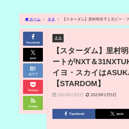
ホーム
ネタ
【スターダム】里村明衣子と元ビー・プレ
らイヨ・スカイはASUKAに勝利！WWE最新事情！【STARD
ネタ
Facebook
【スターダム】里村明
post
ートがNXT＆31NX
イヨ・スカイはASU
はてブ
【STARDOM】
Pocket
2023年2月5日
2023年2月5日
Feedly
Facebook
post