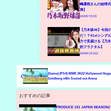
嶋凛桜さんの始球式
弾】
2026年7月3日
【乃木坂46】今回
だ！？41stシング
力で見届ける【乃
的フラクタル】
2026年2月16日
(Game) (PS4) WWE 2K22 Hollywood Hogan vs
Goldberg nWo Souled out Arena
おすすめの記事
PRODUCE 101 JAPAN SEASON