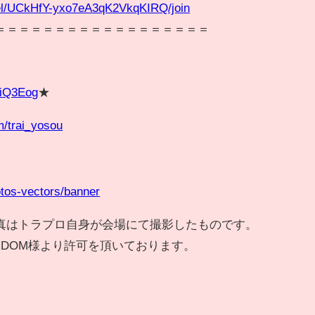
el/UCkHfY-yxo7eA3qK2VkqKIRQ/join
＝＝＝＝＝＝＝＝＝＝＝＝＝＝＝＝＝＝
/niQ3Eog
★
om/trai_yosou
otos-vectors/banner
真はトラプロ自身が会場にて撮影したものです。
RDOM様より許可を頂いております。