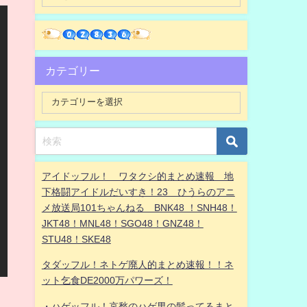
カテゴリー
アイドッフル！ ワタクシ的まとめ速報 地
下格闘アイドルだいすき！23 ひうらのアニ
メ放送局101ちゃんねる BNK48 ！SNH48！
JKT48！MNL48！SGO48！GNZ48！
STU48！SKE48
タダッフル！ネトゲ廃人的まとめ速報！！ネ
ット乞食DE2000万パワーズ！
・ハゲッフル！哀愁のハゲ男の髪ってるまと