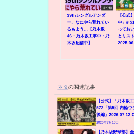
未分類
39thシングルアンダ
【公式
ー、なにやら荒れてい
中」# 
るもよう…【乃木坂
ってお
46・乃木坂工事中・乃
とリスト
木坂配信中】
2025.06
ネタ
の関連記事
【公式】「乃木坂工
572「第5回 内輪
後編」2026.07.12 
2026年7月13日
【乃木坂野球部】