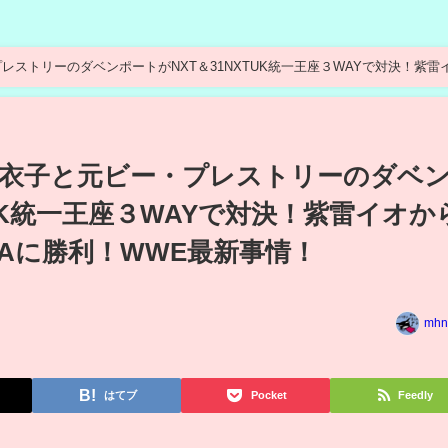
ストリーのダベンポートがNXT＆31NXTUK統一王座３WAYで対決！紫雷
OM】
衣子と元ビー・プレストリーのダベ
TUK統一王座３WAYで対決！紫雷イオか
KAに勝利！WWE最新事情！
mhn
はてブ
Pocket
Feedly