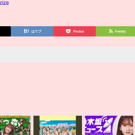
rize
はてブ
Pocket
Feedly