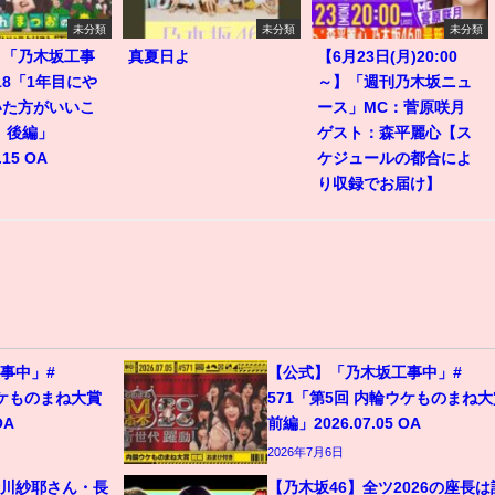
未分類
未分類
未分類
】「乃木坂工事
真夏日よ
【6月23日(月)20:00
518「1年目にや
～】「週刊乃木坂ニュ
いた方がいいこ
ース」MC：菅原咲月
 後編」
ゲスト：森平麗心【ス
.15 OA
ケジュールの都合によ
り収録でお届け】
事中」#
【公式】「乃木坂工事中」#
ウケものまね大賞
571「第5回 内輪ウケものまね大
OA
前編」2026.07.05 OA
2026年7月6日
金川紗耶さん・長
【乃木坂46】全ツ2026の座長は