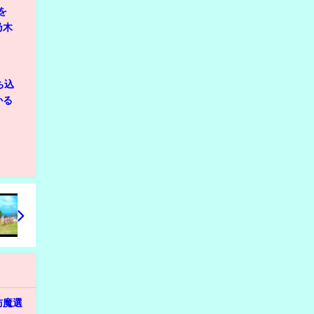
を
乃木
ち込
かる
訪魔選